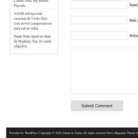
Casino Sites for Secure
Name 
Payouts
ANSR reforça rede
nacional da Visão Zero
Mail (
com novos compromissos
para salvar vidas
Websi
Paulo Neto Sport no Rali
da Madeira; Top 10 como
objectivo
Powered by
WordPress
Copyright © 2026 Jornal de Sintra All rights reserved News Magazine Theme 