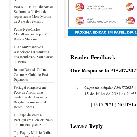
Festas em Honra de Nossa
Senhora da Natividade
regressam a Mem Martins
de 3 a 6 de setembro
Paulo Neto/Carlos
Magalhães no “top 10″ do
Rali da Madeira
101.ºAniversário da
Associação Humanitária
Reader Feedback
dos Bombeiros Voluntários
de Belas
One Response to “15-07-20
Interac Deposit Online
Casino A Guide to Fast
Payments
Capa de edição 15/07/2021 |
Portugal conquista em
Paço de Arcos, duas
15 de Julho de 2021 às 21:55
medalhas de Bronze na
Regata Internacional de
[…] 15-07-2021 (DIGITAL)
Beach Sprints
1.ª Etapa da Volta a
Portugal em Bicicleta 2026
termina em Queluz
Leave a Reply
Top Pay by Mobile Online