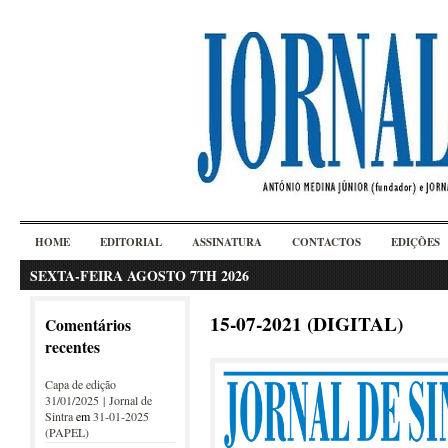
HOME
EDITORIAL
ASSINATURA
CONTACTOS
EDIÇÕES
SEXTA-FEIRA AGOSTO 7TH 2026
15-07-2021 (DIGITAL)
Comentários
recentes
Capa de edição
31/01/2025 | Jornal de
Sintra
em
31-01-2025
(PAPEL)