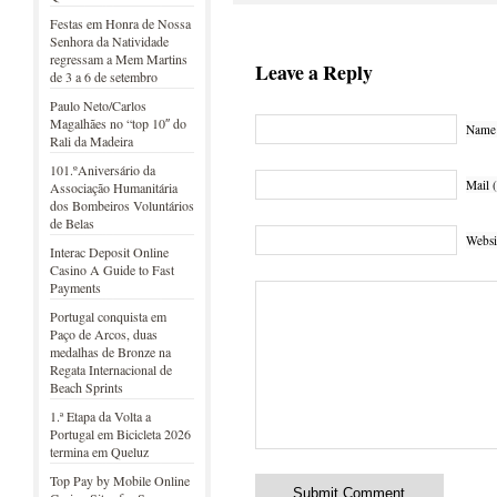
Festas em Honra de Nossa
Senhora da Natividade
regressam a Mem Martins
Leave a Reply
de 3 a 6 de setembro
Paulo Neto/Carlos
Magalhães no “top 10″ do
Name 
Rali da Madeira
101.ºAniversário da
Mail (
Associação Humanitária
dos Bombeiros Voluntários
de Belas
Websi
Interac Deposit Online
Casino A Guide to Fast
Payments
Portugal conquista em
Paço de Arcos, duas
medalhas de Bronze na
Regata Internacional de
Beach Sprints
1.ª Etapa da Volta a
Portugal em Bicicleta 2026
termina em Queluz
Top Pay by Mobile Online