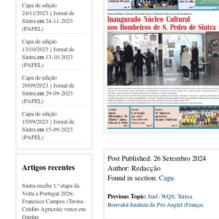
Capa de edição
24/11/2023 | Jornal de
Sintra
em
24-11-2023
(PAPEL)
Capa de edição
13/10/2023 | Jornal de
Sintra
em
13-10-2023
(PAPEL)
Capa de edição
29/09/2023 | Jornal de
Sintra
em
29-09-2023
(PAPEL)
Capa de edição
15/09/2023 | Jornal de
Sintra
em
15-09-2023
(PAPEL)
Post Published: 26 Setembro 2024
Artigos recentes
Author: Redacção
Found in section:
Capa
Sintra recebe 1.ª etapa da
Volta a Portugal 2026;
Previous Topic:
Surf- WQS; Teresa
Francisco Campos (Tavira-
Bonvalot finalista do Pro Anglet (França)
Crédito Agricola) vence em
Queluz