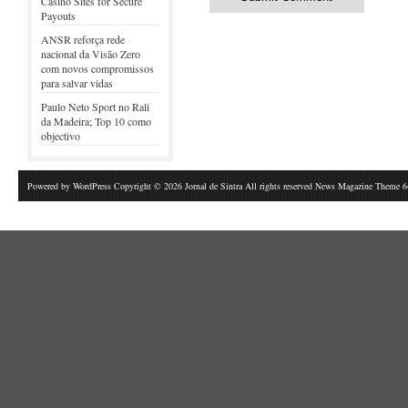
Casino Sites for Secure
Payouts
ANSR reforça rede
nacional da Visão Zero
com novos compromissos
para salvar vidas
Paulo Neto Sport no Rali
da Madeira; Top 10 como
objectivo
Powered by
WordPress
Copyright © 2026 Jornal de Sintra All rights reserved News Magazine Theme 