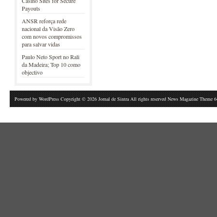
Casino Sites for Secure
Payouts
ANSR reforça rede
nacional da Visão Zero
com novos compromissos
para salvar vidas
Paulo Neto Sport no Rali
da Madeira; Top 10 como
objectivo
Powered by
WordPress
Copyright © 2026 Jornal de Sintra All rights reserved News Magazine Theme 