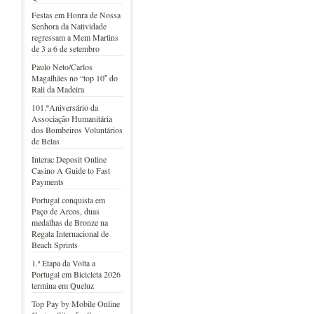
Festas em Honra de Nossa
Senhora da Natividade
regressam a Mem Martins
de 3 a 6 de setembro
Paulo Neto/Carlos
Magalhães no “top 10″ do
Rali da Madeira
101.ºAniversário da
Associação Humanitária
dos Bombeiros Voluntários
de Belas
Interac Deposit Online
Casino A Guide to Fast
Payments
Portugal conquista em
Paço de Arcos, duas
medalhas de Bronze na
Regata Internacional de
Beach Sprints
1.ª Etapa da Volta a
Portugal em Bicicleta 2026
termina em Queluz
Top Pay by Mobile Online