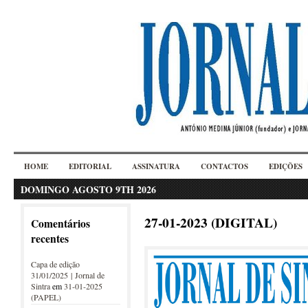
HOME
EDITORIAL
ASSINATURA
CONTACTOS
EDIÇÕES
DOMINGO AGOSTO 9TH 2026
27-01-2023 (DIGITAL)
Comentários
recentes
Capa de edição
31/01/2025 | Jornal de
Sintra
em
31-01-2025
(PAPEL)