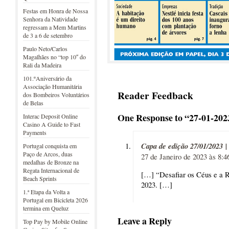
Festas em Honra de Nossa
Senhora da Natividade
regressam a Mem Martins
de 3 a 6 de setembro
Paulo Neto/Carlos
Magalhães no “top 10″ do
Rali da Madeira
101.ºAniversário da
Associação Humanitária
Reader Feedback
dos Bombeiros Voluntários
de Belas
One Response to “27-01-20
Interac Deposit Online
Casino A Guide to Fast
Payments
Capa de edição 27/01/2023 |
Portugal conquista em
Paço de Arcos, duas
27 de Janeiro de 2023 às 8:4
medalhas de Bronze na
Regata Internacional de
[…] “Desafiar os Céus e a R
Beach Sprints
2023. […]
1.ª Etapa da Volta a
Portugal em Bicicleta 2026
termina em Queluz
Leave a Reply
Top Pay by Mobile Online