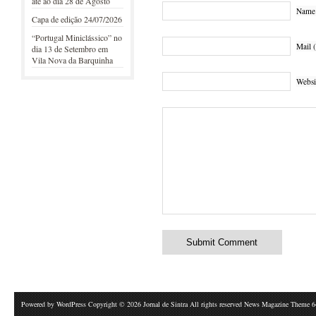
até ao dia 28 de Agosto
Name 
Capa de edição 24/07/2026
“Portugal Miniclássico” no
Mail (
dia 13 de Setembro em
Vila Nova da Barquinha
Websi
Powered by
WordPress
Copyright © 2026 Jornal de Sintra All rights reserved News Magazine Theme 