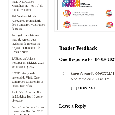
Paulo Neto/Carlos
Magalhães no “top 10″ do
Rali da Madeira
101.ºAniversário da
Associação Humanitária
dos Bombeiros Voluntários
de Belas
Portugal conquista em
Paço de Arcos, duas
medalhas de Bronze na
Reader Feedback
Regata Internacional de
Beach Sprints
One Response to “06-05-202
1.ª Etapa da Volta a
Portugal em Bicicleta 2026
termina em Queluz
Capa de edição 06/05/2021 |
ANSR reforça rede
nacional da Visão Zero
6 de Maio de 2021 às 15:11
com novos compromissos
para salvar vidas
[…] 06-05-2021 […]
Paulo Neto Sport no Rali
da Madeira; Top 10 como
objectivo
Leave a Reply
Festival de Jazz em Lisboa
– Avenidas Hot Jazz 2026