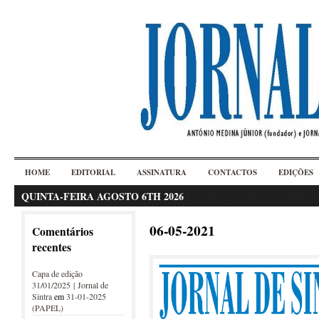
HOME
EDITORIAL
ASSINATURA
CONTACTOS
EDIÇÕES
QUINTA-FEIRA AGOSTO 6TH 2026
06-05-2021
Comentários
recentes
Capa de edição
31/01/2025 | Jornal de
Sintra
em
31-01-2025
(PAPEL)