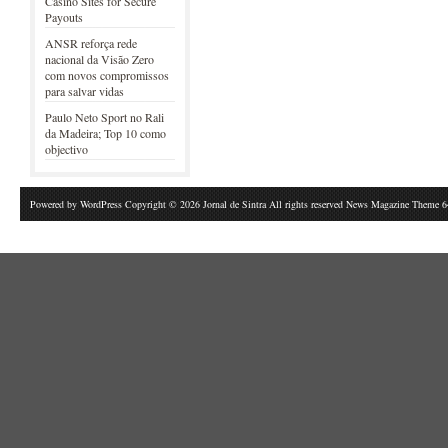
Casino Sites for Secure
Payouts
ANSR reforça rede
nacional da Visão Zero
com novos compromissos
para salvar vidas
Paulo Neto Sport no Rali
da Madeira; Top 10 como
objectivo
Powered by
WordPress
Copyright © 2026 Jornal de Sintra All rights reserved News Magazine Theme 