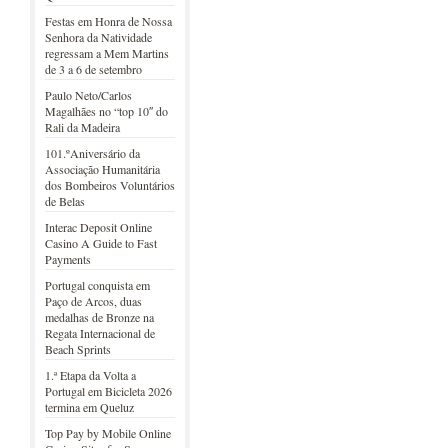
Festas em Honra de Nossa
Senhora da Natividade
regressam a Mem Martins
de 3 a 6 de setembro
Paulo Neto/Carlos
Magalhães no “top 10″ do
Rali da Madeira
101.ºAniversário da
Associação Humanitária
dos Bombeiros Voluntários
de Belas
Interac Deposit Online
Casino A Guide to Fast
Payments
Portugal conquista em
Paço de Arcos, duas
medalhas de Bronze na
Regata Internacional de
Beach Sprints
1.ª Etapa da Volta a
Portugal em Bicicleta 2026
termina em Queluz
Top Pay by Mobile Online