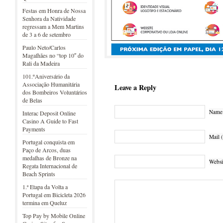
Festas em Honra de Nossa
Senhora da Natividade
regressam a Mem Martins
de 3 a 6 de setembro
Paulo Neto/Carlos
Magalhães no “top 10″ do
Rali da Madeira
101.ºAniversário da
Associação Humanitária
Leave a Reply
dos Bombeiros Voluntários
de Belas
Name 
Interac Deposit Online
Casino A Guide to Fast
Payments
Mail (
Portugal conquista em
Paço de Arcos, duas
medalhas de Bronze na
Websi
Regata Internacional de
Beach Sprints
1.ª Etapa da Volta a
Portugal em Bicicleta 2026
termina em Queluz
Top Pay by Mobile Online