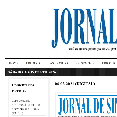
HOME
EDITORIAL
ASSINATURA
CONTACTOS
EDIÇÕES
SÁBADO AGOSTO 8TH 2026
04-02-2021 (DIGITAL)
Comentários
recentes
Capa de edição
31/01/2025 | Jornal de
Sintra
em
31-01-2025
(PAPEL)