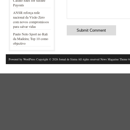
Casino Sites for Secure
Payouts
ANSR reforça rede
nacional da Visão Zero
com novos compromissos
para salvar vidas
Paulo Neto Sport no Rali
da Madeira; Top 10 como
objectivo
Powered by
WordPress
Copyright © 2026 Jornal de Sintra All rights reserved News Magazine Theme 