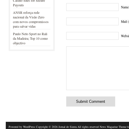
Casino Sites for Secure
Payouts
Name 
ANSR reforça rede
nacional da Visão Zero
Mail (
com novos compromissos
para salvar vidas
Paulo Neto Sport no Rali
Websi
da Madeira; Top 10 como
objectivo
Powered by
WordPress
Copyright © 2026 Jornal de Sintra All rights reserved News Magazine Theme 