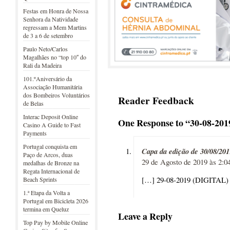
Festas em Honra de Nossa
Senhora da Natividade
regressam a Mem Martins
de 3 a 6 de setembro
Paulo Neto/Carlos
Magalhães no “top 10″ do
Rali da Madeira
101.ºAniversário da
Associação Humanitária
dos Bombeiros Voluntários
Reader Feedback
de Belas
Interac Deposit Online
One Response to “30-08-201
Casino A Guide to Fast
Payments
Portugal conquista em
Capa da edição de 30/08/201
Paço de Arcos, duas
29 de Agosto de 2019 às 2:0
medalhas de Bronze na
Regata Internacional de
[…] 29-08-2019 (DIGITAL)
Beach Sprints
1.ª Etapa da Volta a
Portugal em Bicicleta 2026
termina em Queluz
Leave a Reply
Top Pay by Mobile Online