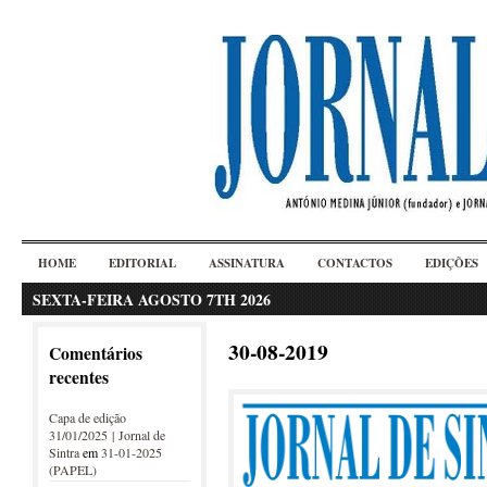
HOME
EDITORIAL
ASSINATURA
CONTACTOS
EDIÇÕES
SEXTA-FEIRA AGOSTO 7TH 2026
30-08-2019
Comentários
recentes
Capa de edição
31/01/2025 | Jornal de
Sintra
em
31-01-2025
(PAPEL)