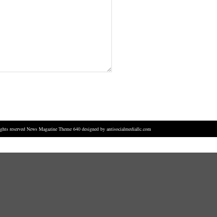
rights reserved News Magazine Theme 640 designed by
antisocialmediallc.com