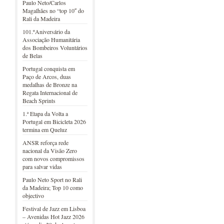
Paulo Neto/Carlos
Magalhães no “top 10″ do
Rali da Madeira
101.ºAniversário da
Associação Humanitária
dos Bombeiros Voluntários
de Belas
Portugal conquista em
Paço de Arcos, duas
medalhas de Bronze na
Regata Internacional de
Beach Sprints
1.ª Etapa da Volta a
Portugal em Bicicleta 2026
termina em Queluz
ANSR reforça rede
nacional da Visão Zero
com novos compromissos
para salvar vidas
Paulo Neto Sport no Rali
da Madeira; Top 10 como
objectivo
Festival de Jazz em Lisboa
– Avenidas Hot Jazz 2026