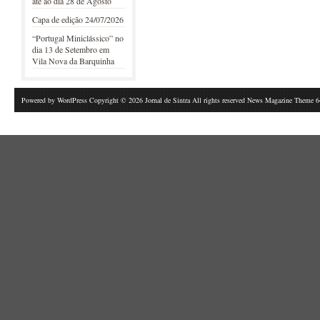
até ao dia 28 de Agosto
Capa de edição 24/07/2026
“Portugal Miniclássico” no
dia 13 de Setembro em
Vila Nova da Barquinha
Powered by
WordPress
Copyright © 2026 Jornal de Sintra All rights reserved News Magazine Theme 