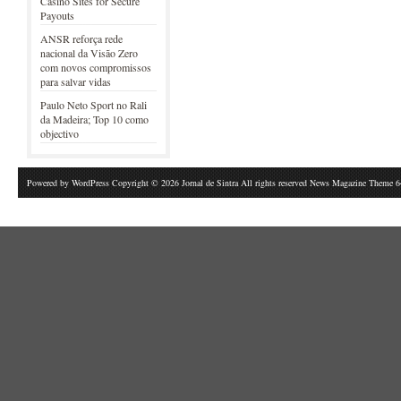
Casino Sites for Secure
Payouts
ANSR reforça rede
nacional da Visão Zero
com novos compromissos
para salvar vidas
Paulo Neto Sport no Rali
da Madeira; Top 10 como
objectivo
Powered by
WordPress
Copyright © 2026 Jornal de Sintra All rights reserved News Magazine Theme 