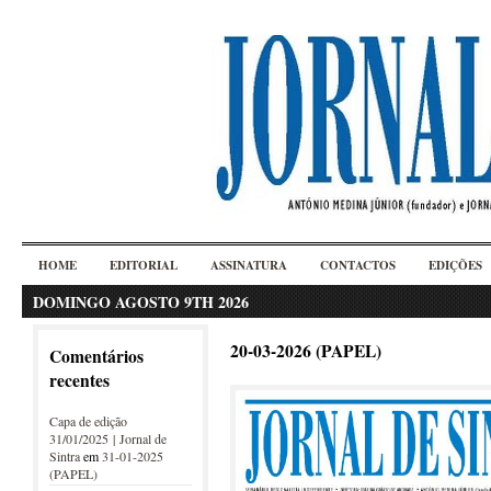
HOME
EDITORIAL
ASSINATURA
CONTACTOS
EDIÇÕES
DOMINGO AGOSTO 9TH 2026
20-03-2026 (PAPEL)
Comentários
recentes
Capa de edição
31/01/2025 | Jornal de
Sintra
em
31-01-2025
(PAPEL)