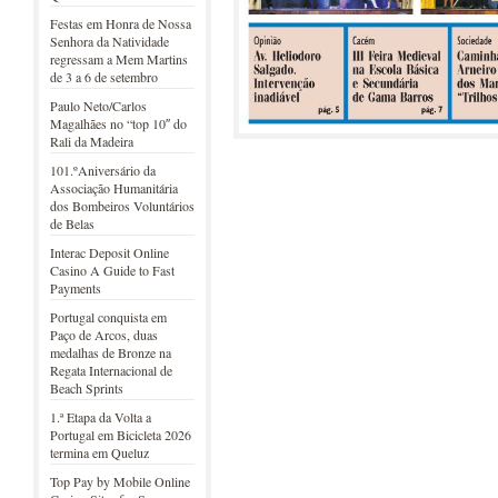
Festas em Honra de Nossa
Senhora da Natividade
regressam a Mem Martins
de 3 a 6 de setembro
Paulo Neto/Carlos
Magalhães no “top 10″ do
Rali da Madeira
101.ºAniversário da
Associação Humanitária
dos Bombeiros Voluntários
de Belas
Interac Deposit Online
Casino A Guide to Fast
Payments
Portugal conquista em
Paço de Arcos, duas
medalhas de Bronze na
Regata Internacional de
Beach Sprints
1.ª Etapa da Volta a
Portugal em Bicicleta 2026
termina em Queluz
Top Pay by Mobile Online