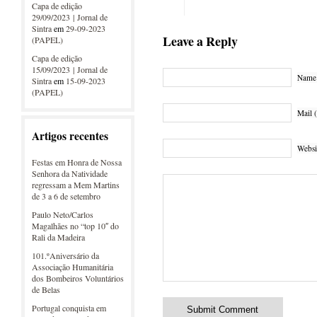
Capa de edição
29/09/2023 | Jornal de
Sintra
em
29-09-2023
Leave a Reply
(PAPEL)
Capa de edição
15/09/2023 | Jornal de
Name 
Sintra
em
15-09-2023
(PAPEL)
Mail (
Artigos recentes
Websi
Festas em Honra de Nossa
Senhora da Natividade
regressam a Mem Martins
de 3 a 6 de setembro
Paulo Neto/Carlos
Magalhães no “top 10″ do
Rali da Madeira
101.ºAniversário da
Associação Humanitária
dos Bombeiros Voluntários
de Belas
Portugal conquista em