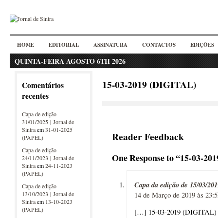
HOME
EDITORIAL
ASSINATURA
CONTACTOS
EDIÇÕES
QUINTA-FEIRA AGOSTO 6TH 2026
15-03-2019 (DIGITAL)
Comentários
recentes
Capa de edição
31/01/2025 | Jornal de
Sintra
em
31-01-2025
Reader Feedback
(PAPEL)
Capa de edição
One Response to “15-03-20
24/11/2023 | Jornal de
Sintra
em
24-11-2023
(PAPEL)
Capa da edição de 15/03/201
Capa de edição
13/10/2023 | Jornal de
14 de Março de 2019 às 23:5
Sintra
em
13-10-2023
(PAPEL)
[…] 15-03-2019 (DIGITAL)