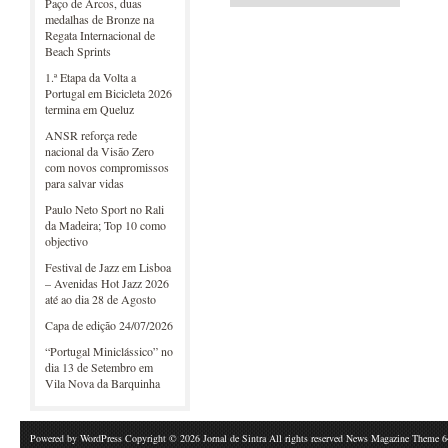
Paço de Arcos, duas
medalhas de Bronze na
Regata Internacional de
Beach Sprints
1.ª Etapa da Volta a
Portugal em Bicicleta 2026
termina em Queluz
ANSR reforça rede
nacional da Visão Zero
com novos compromissos
para salvar vidas
Paulo Neto Sport no Rali
da Madeira; Top 10 como
objectivo
Festival de Jazz em Lisboa
– Avenidas Hot Jazz 2026
até ao dia 28 de Agosto
Capa de edição 24/07/2026
“Portugal Miniclássico” no
dia 13 de Setembro em
Vila Nova da Barquinha
Powered by
WordPress
Copyright © 2026 Jornal de Sintra All rights reserved News Magazine Theme 