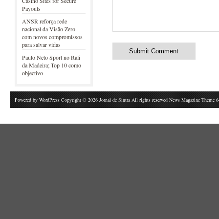
Casino Sites for Secure
Payouts
ANSR reforça rede
nacional da Visão Zero
com novos compromissos
para salvar vidas
Paulo Neto Sport no Rali
da Madeira; Top 10 como
objectivo
Powered by
WordPress
Copyright © 2026 Jornal de Sintra All rights reserved News Magazine Theme 