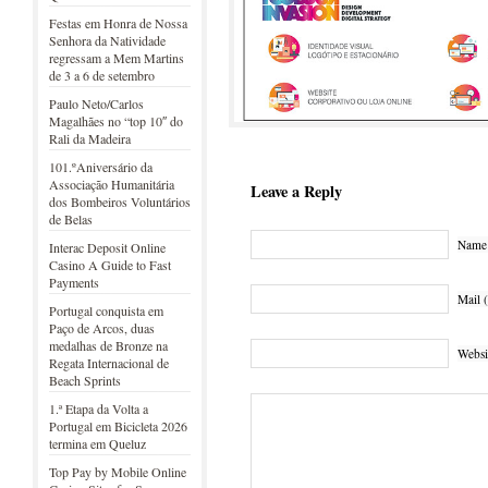
Festas em Honra de Nossa
Senhora da Natividade
regressam a Mem Martins
de 3 a 6 de setembro
Paulo Neto/Carlos
Magalhães no “top 10″ do
Rali da Madeira
101.ºAniversário da
Associação Humanitária
Leave a Reply
dos Bombeiros Voluntários
de Belas
Name 
Interac Deposit Online
Casino A Guide to Fast
Payments
Mail (
Portugal conquista em
Paço de Arcos, duas
medalhas de Bronze na
Websi
Regata Internacional de
Beach Sprints
1.ª Etapa da Volta a
Portugal em Bicicleta 2026
termina em Queluz
Top Pay by Mobile Online