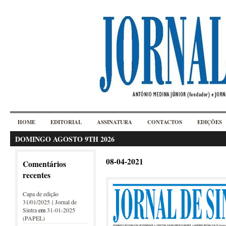
HOME
EDITORIAL
ASSINATURA
CONTACTOS
EDIÇÕES
DOMINGO AGOSTO 9TH 2026
08-04-2021
Comentários
recentes
Capa de edição
31/01/2025 | Jornal de
Sintra
em
31-01-2025
(PAPEL)