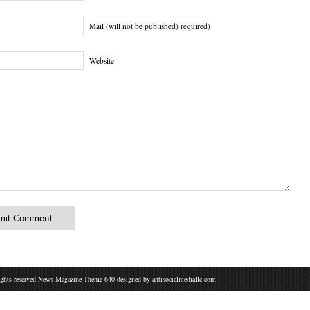
Mail (will not be published) required)
Website
rights reserved News Magazine Theme 640 designed by
antisocialmediallc.com