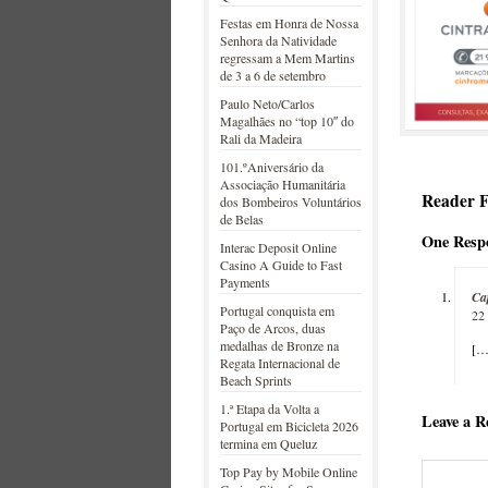
Festas em Honra de Nossa
Senhora da Natividade
regressam a Mem Martins
de 3 a 6 de setembro
Paulo Neto/Carlos
Magalhães no “top 10″ do
Rali da Madeira
101.ºAniversário da
Associação Humanitária
Reader 
dos Bombeiros Voluntários
de Belas
One Respo
Interac Deposit Online
Casino A Guide to Fast
Payments
Ca
Portugal conquista em
22
Paço de Arcos, duas
medalhas de Bronze na
[…
Regata Internacional de
Beach Sprints
1.ª Etapa da Volta a
Leave a R
Portugal em Bicicleta 2026
termina em Queluz
Top Pay by Mobile Online