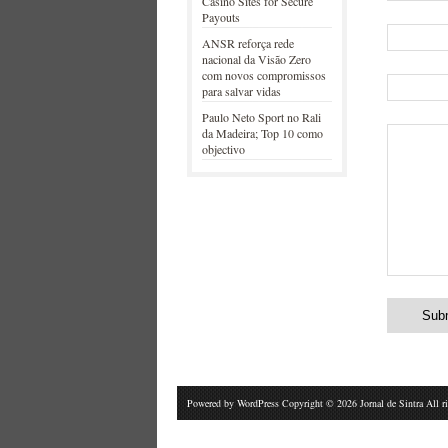
Casino Sites for Secure
Payouts
ANSR reforça rede
nacional da Visão Zero
com novos compromissos
para salvar vidas
Paulo Neto Sport no Rali
da Madeira; Top 10 como
objectivo
Powered by
WordPress
Copyright © 2026 Jornal de Sintra All 