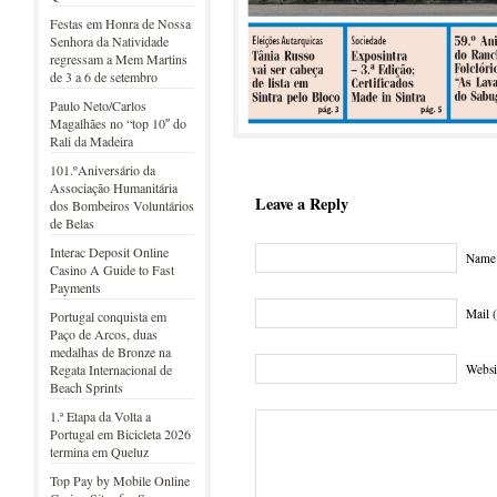
Festas em Honra de Nossa
Senhora da Natividade
regressam a Mem Martins
de 3 a 6 de setembro
Paulo Neto/Carlos
Magalhães no “top 10″ do
Rali da Madeira
101.ºAniversário da
Associação Humanitária
Leave a Reply
dos Bombeiros Voluntários
de Belas
Interac Deposit Online
Name 
Casino A Guide to Fast
Payments
Mail (
Portugal conquista em
Paço de Arcos, duas
medalhas de Bronze na
Websi
Regata Internacional de
Beach Sprints
1.ª Etapa da Volta a
Portugal em Bicicleta 2026
termina em Queluz
Top Pay by Mobile Online