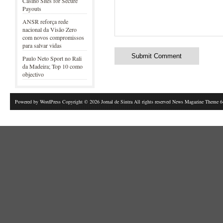
Casino Sites for Secure
Payouts
ANSR reforça rede
nacional da Visão Zero
com novos compromissos
para salvar vidas
Paulo Neto Sport no Rali
da Madeira; Top 10 como
objectivo
Powered by
WordPress
Copyright © 2026 Jornal de Sintra All rights reserved News Magazine Theme 