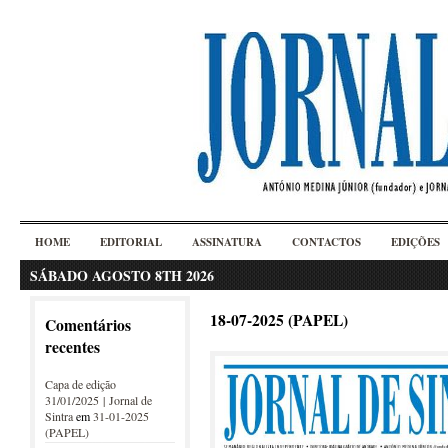
HOME
EDITORIAL
ASSINATURA
CONTACTOS
EDIÇÕES
SÁBADO AGOSTO 8TH 2026
18-07-2025 (PAPEL)
Comentários
recentes
Capa de edição
31/01/2025 | Jornal de
Sintra
em
31-01-2025
(PAPEL)