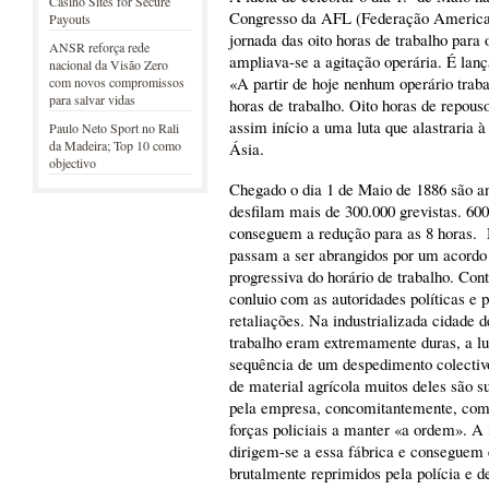
Casino Sites for Secure
Congresso da AFL (Federação Americana
Payouts
jornada das oito horas de trabalho para
ANSR reforça rede
ampliava-se a agitação operária. É lanç
nacional da Visão Zero
«A partir de hoje nenhum operário traba
com novos compromissos
para salvar vidas
horas de trabalho. Oito horas de repou
assim início a uma luta que alastraria 
Paulo Neto Sport no Rali
da Madeira; Top 10 como
Ásia.
objectivo
Chegado o dia 1 de Maio de 1886 são an
desfilam mais de 300.000 grevistas. 600
conseguem a redução para as 8 horas. 
passam a ser abrangidos por um acordo 
progressiva do horário de trabalho. Cont
conluio com as autoridades políticas e
retaliações. Na industrializada cidade 
trabalho eram extremamente duras, a lut
sequência de um despedimento colectivo
de material agrícola muitos deles são s
pela empresa, concomitantemente, com 
forças policiais a manter «a ordem». A 
dirigem-se a essa fábrica e conseguem 
brutalmente reprimidos pela polícia e de