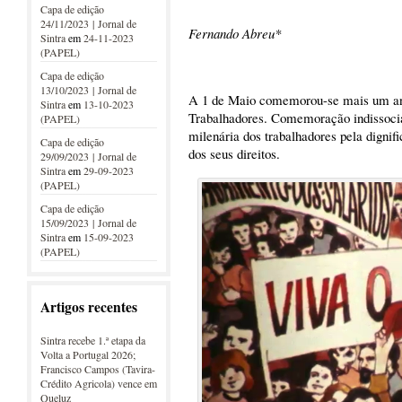
Capa de edição
24/11/2023 | Jornal de
Fernando Abreu*
Sintra
em
24-11-2023
(PAPEL)
Capa de edição
13/10/2023 | Jornal de
A 1 de Maio comemorou-se mais um ani
Sintra
em
13-10-2023
Trabalhadores. Comemoração indissociá
(PAPEL)
milenária dos trabalhadores pela dignif
Capa de edição
dos seus direitos.
29/09/2023 | Jornal de
Sintra
em
29-09-2023
(PAPEL)
Capa de edição
15/09/2023 | Jornal de
Sintra
em
15-09-2023
(PAPEL)
Artigos recentes
Sintra recebe 1.ª etapa da
Volta a Portugal 2026;
Francisco Campos (Tavira-
Crédito Agricola) vence em
Queluz