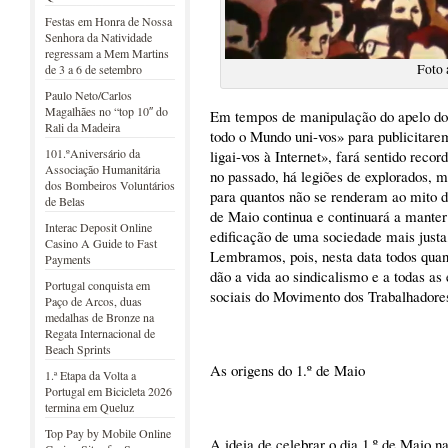
Festas em Honra de Nossa
Senhora da Natividade
regressam a Mem Martins
Foto 
de 3 a 6 de setembro
Paulo Neto/Carlos
Magalhães no “top 10″ do
Em tempos de manipulação do apelo do
Rali da Madeira
todo o Mundo uni-vos» para publicitar
101.ºAniversário da
ligai-vos à Internet», fará sentido reco
Associação Humanitária
no passado, há legiões de explorados, m
dos Bombeiros Voluntários
para quantos não se renderam ao mito do
de Belas
de Maio continua e continuará a mante
Interac Deposit Online
edificação de uma sociedade mais justa
Casino A Guide to Fast
Lembramos, pois, nesta data todos quan
Payments
dão a vida ao sindicalismo e a todas as
Portugal conquista em
sociais do Movimento dos Trabalhadore
Paço de Arcos, duas
medalhas de Bronze na
Regata Internacional de
Beach Sprints
As origens do 1.º de Maio
1.ª Etapa da Volta a
Portugal em Bicicleta 2026
termina em Queluz
Top Pay by Mobile Online
A ideia de celebrar o dia 1.º de Maio 