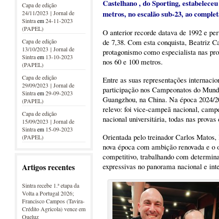
Castelhano , do Sporting, estabelece
Capa de edição
metros, no escalão sub-23, ao complet
24/11/2023 | Jornal de
Sintra
em
24-11-2023
(PAPEL)
O anterior recorde datava de 1992 e pe
Capa de edição
de 7,38. Com esta conquista, Beatriz C
13/10/2023 | Jornal de
protagonismo como especialista nas pr
Sintra
em
13-10-2023
nos 60 e 100 metros.
(PAPEL)
Capa de edição
Entre as suas representações internacio
29/09/2023 | Jornal de
participação nos Campeonatos do Mundo
Sintra
em
29-09-2023
Guangzhou, na China. Na época 2024/20
(PAPEL)
relevo: foi vice-campeã nacional, camp
Capa de edição
nacional universitária, todas nas provas
15/09/2023 | Jornal de
Sintra
em
15-09-2023
Orientada pelo treinador Carlos Matos,
(PAPEL)
nova época com ambição renovada e o obj
competitivo, trabalhando com determin
expressivas no panorama nacional e inte
Artigos recentes
Sintra recebe 1.ª etapa da
Volta a Portugal 2026;
Francisco Campos (Tavira-
Crédito Agricola) vence em
Queluz