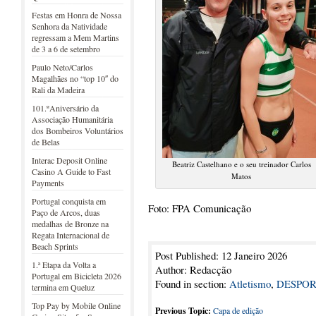
Festas em Honra de Nossa
Senhora da Natividade
regressam a Mem Martins
de 3 a 6 de setembro
Paulo Neto/Carlos
Magalhães no “top 10″ do
Rali da Madeira
101.ºAniversário da
Associação Humanitária
dos Bombeiros Voluntários
de Belas
Interac Deposit Online
Beatriz Castelhano e o seu treinador Carlos
Casino A Guide to Fast
Matos
Payments
Portugal conquista em
Foto: FPA Comunicação
Paço de Arcos, duas
medalhas de Bronze na
Regata Internacional de
Beach Sprints
Post Published: 12 Janeiro 2026
1.ª Etapa da Volta a
Author: Redacção
Portugal em Bicicleta 2026
Found in section:
Atletismo
,
DESPOR
termina em Queluz
Top Pay by Mobile Online
Previous Topic:
Capa de edição