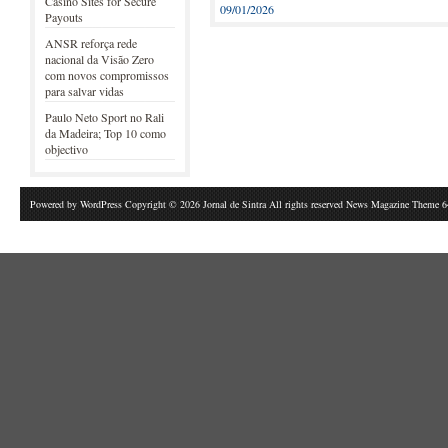
Casino Sites for Secure
09/01/2026
Payouts
ANSR reforça rede
nacional da Visão Zero
com novos compromissos
para salvar vidas
Paulo Neto Sport no Rali
da Madeira; Top 10 como
objectivo
Powered by
WordPress
Copyright © 2026 Jornal de Sintra All rights reserved News Magazine Theme 