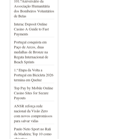
101.ºAniversário da
Associação Humanitária
dos Bombeiros Voluntários
de Belas
Interac Deposit Online
Casino A Guide to Fast
Payments
Portugal conquista em
Paço de Arcos, duas
medalhas de Bronze na
Regata Internacional de
Beach Sprints
1.ª Etapa da Volta a
Portugal em Bicicleta 2026
termina em Queluz
Top Pay by Mobile Online
Casino Sites for Secure
Payouts
ANSR reforça rede
nacional da Visão Zero
com novos compromissos
para salvar vidas
Paulo Neto Sport no Rali
da Madeira; Top 10 como
objectivo