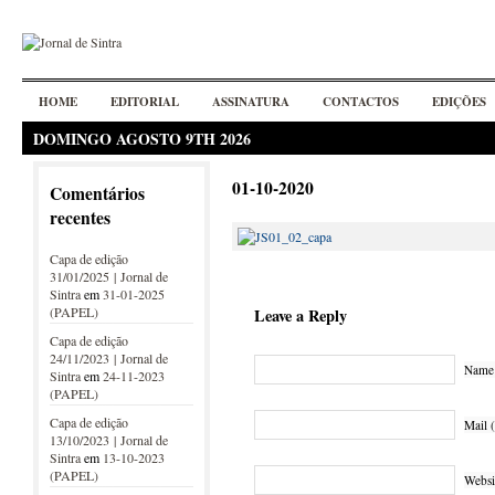
HOME
EDITORIAL
ASSINATURA
CONTACTOS
EDIÇÕES
DOMINGO AGOSTO 9TH 2026
01-10-2020
Comentários
recentes
Capa de edição
31/01/2025 | Jornal de
Sintra
em
31-01-2025
(PAPEL)
Leave a Reply
Capa de edição
24/11/2023 | Jornal de
Name 
Sintra
em
24-11-2023
(PAPEL)
Capa de edição
Mail (
13/10/2023 | Jornal de
Sintra
em
13-10-2023
(PAPEL)
Websi