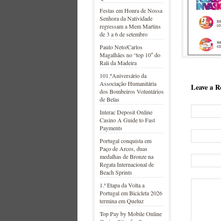
Festas em Honra de Nossa
Senhora da Natividade
regressam a Mem Martins
de 3 a 6 de setembro
Paulo Neto/Carlos
Magalhães no “top 10″ do
Rali da Madeira
101.ºAniversário da
Associação Humanitária
Leave a R
dos Bombeiros Voluntários
de Belas
Interac Deposit Online
Casino A Guide to Fast
Payments
Portugal conquista em
Paço de Arcos, duas
medalhas de Bronze na
Regata Internacional de
Beach Sprints
1.ª Etapa da Volta a
Portugal em Bicicleta 2026
termina em Queluz
Top Pay by Mobile Online