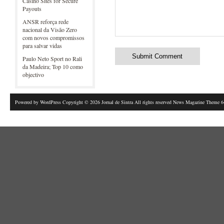
Casino Sites for Secure
Payouts
ANSR reforça rede
nacional da Visão Zero
com novos compromissos
para salvar vidas
Paulo Neto Sport no Rali
da Madeira; Top 10 como
objectivo
Powered by
WordPress
Copyright © 2026 Jornal de Sintra All rights reserved News Magazine Theme 