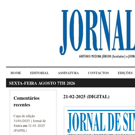
HOME
EDITORIAL
ASSINATURA
CONTACTOS
EDIÇÕES
SEXTA-FEIRA AGOSTO 7TH 2026
21-02-2025 (DIGITAL)
Comentários
recentes
Capa de edição
31/01/2025 | Jornal de
Sintra
em
31-01-2025
(PAPEL)