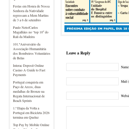
Festas em Honra de Nossa
Senhora da Natividade
regressam a Mem Martins
de 3 a 6 de setembro
Paulo Neto/Carlos
Magalhães no “top 10″ do
Rali da Madeira
101.ºAniversário da
Associação Humanitária
Leave a Reply
dos Bombeiros Voluntários
de Belas
Interac Deposit Online
Name 
Casino A Guide to Fast
Payments
Mail (
Portugal conquista em
Paço de Arcos, duas
medalhas de Bronze na
Websi
Regata Internacional de
Beach Sprints
1.ª Etapa da Volta a
Portugal em Bicicleta 2026
termina em Queluz
Top Pay by Mobile Online