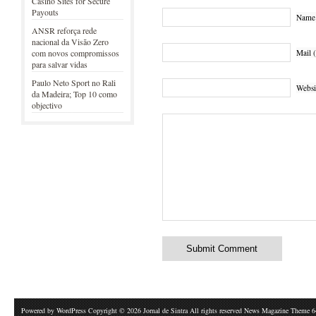
Casino Sites for Secure
Payouts
Name 
ANSR reforça rede
nacional da Visão Zero
Mail (
com novos compromissos
para salvar vidas
Paulo Neto Sport no Rali
Websi
da Madeira; Top 10 como
objectivo
Powered by
WordPress
Copyright © 2026 Jornal de Sintra All rights reserved News Magazine Theme 