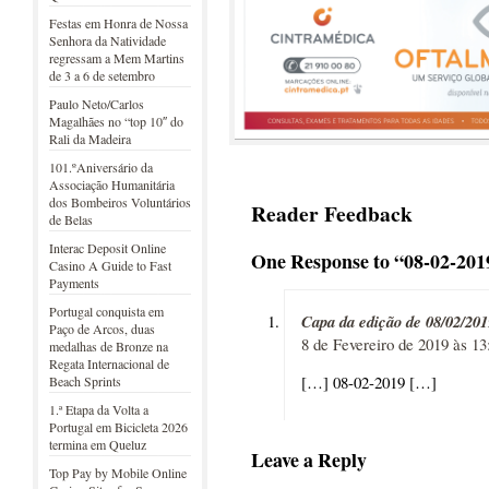
Festas em Honra de Nossa
Senhora da Natividade
regressam a Mem Martins
de 3 a 6 de setembro
Paulo Neto/Carlos
Magalhães no “top 10″ do
Rali da Madeira
101.ºAniversário da
Associação Humanitária
dos Bombeiros Voluntários
Reader Feedback
de Belas
Interac Deposit Online
One Response to “08-02-201
Casino A Guide to Fast
Payments
Portugal conquista em
Capa da edição de 08/02/201
Paço de Arcos, duas
8 de Fevereiro de 2019 às 13
medalhas de Bronze na
Regata Internacional de
[…] 08-02-2019 […]
Beach Sprints
1.ª Etapa da Volta a
Portugal em Bicicleta 2026
termina em Queluz
Leave a Reply
Top Pay by Mobile Online