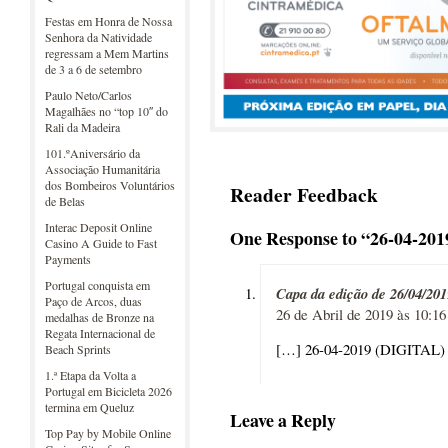
Festas em Honra de Nossa
Senhora da Natividade
regressam a Mem Martins
de 3 a 6 de setembro
Paulo Neto/Carlos
Magalhães no “top 10″ do
Rali da Madeira
101.ºAniversário da
Associação Humanitária
dos Bombeiros Voluntários
Reader Feedback
de Belas
Interac Deposit Online
One Response to “26-04-20
Casino A Guide to Fast
Payments
Portugal conquista em
Capa da edição de 26/04/201
Paço de Arcos, duas
26 de Abril de 2019 às 10:16
medalhas de Bronze na
Regata Internacional de
[…] 26-04-2019 (DIGITAL)
Beach Sprints
1.ª Etapa da Volta a
Portugal em Bicicleta 2026
termina em Queluz
Leave a Reply
Top Pay by Mobile Online