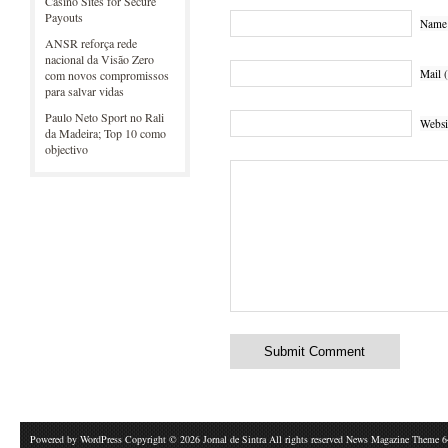
Casino Sites for Secure
Payouts
Name 
ANSR reforça rede
nacional da Visão Zero
Mail (
com novos compromissos
para salvar vidas
Paulo Neto Sport no Rali
Websi
da Madeira; Top 10 como
objectivo
Powered by
WordPress
Copyright © 2026 Jornal de Sintra All rights reserved News Magazine Theme 