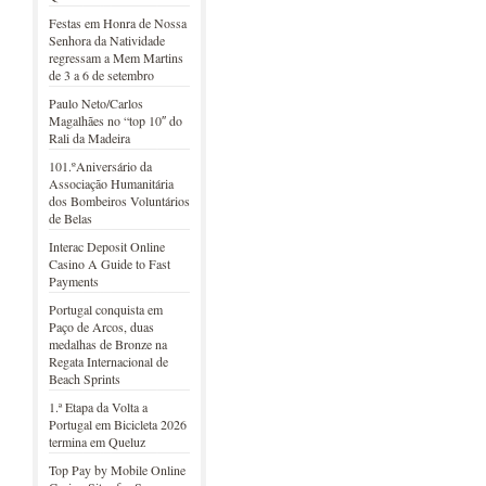
Festas em Honra de Nossa
Senhora da Natividade
regressam a Mem Martins
de 3 a 6 de setembro
Paulo Neto/Carlos
Magalhães no “top 10″ do
Rali da Madeira
101.ºAniversário da
Associação Humanitária
dos Bombeiros Voluntários
de Belas
Interac Deposit Online
Casino A Guide to Fast
Payments
Portugal conquista em
Paço de Arcos, duas
medalhas de Bronze na
Regata Internacional de
Beach Sprints
1.ª Etapa da Volta a
Portugal em Bicicleta 2026
termina em Queluz
Top Pay by Mobile Online