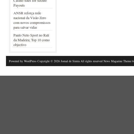
Casino Sites for Secure
Payouts
ANSR reforça rede
nacional da Visão Zero
com novos compromissos
para salvar vidas
Paulo Neto Sport no Rali
da Madeira; Top 10 como
objectivo
Powered by
WordPress
Copyright © 2026 Jornal de Sintra All rights reserved News Magazine Theme 