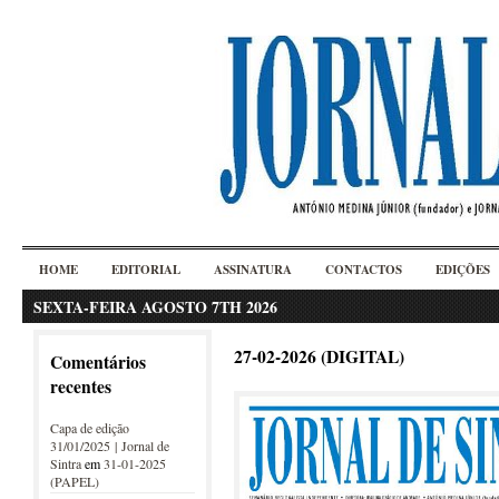
HOME
EDITORIAL
ASSINATURA
CONTACTOS
EDIÇÕES
SEXTA-FEIRA AGOSTO 7TH 2026
27-02-2026 (DIGITAL)
Comentários
recentes
Capa de edição
31/01/2025 | Jornal de
Sintra
em
31-01-2025
(PAPEL)