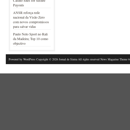
Casino Sites for Secure
Payouts
ANSR reforça rede
nacional da Visão Zero
com novos compromissos
para salvar vidas
Paulo Neto Sport no Rali
da Madeira; Top 10 como
objectivo
Powered by
WordPress
Copyright © 2026 Jornal de Sintra All rights reserved News Magazine Theme 