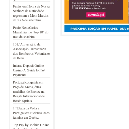
Festas em Honra de Nossa
Senhora da Natividade
regressam a Mem Martins
de 3 a 6 de setembro
Paulo Neto/Carlos
Magalhães no “top 10″ do
Rali da Madeira
101.ºAniversário da
Associação Humanitária
dos Bombeiros Voluntários
de Belas
Interac Deposit Online
Casino A Guide to Fast
Payments
Portugal conquista em
Paço de Arcos, duas
medalhas de Bronze na
Regata Internacional de
Beach Sprints
1.ª Etapa da Volta a
Portugal em Bicicleta 2026
termina em Queluz
Top Pay by Mobile Online