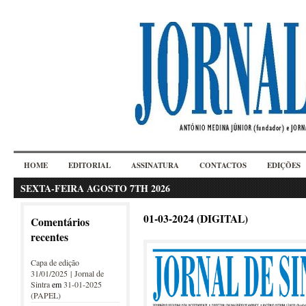
HOME
EDITORIAL
ASSINATURA
CONTACTOS
EDIÇÕES
SEXTA-FEIRA AGOSTO 7TH 2026
01-03-2024 (DIGITAL)
Comentários
recentes
Capa de edição
31/01/2025 | Jornal de
Sintra
em
31-01-2025
(PAPEL)