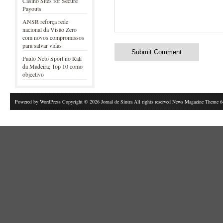
Casino Sites for Secure
Payouts
ANSR reforça rede
nacional da Visão Zero
com novos compromissos
para salvar vidas
Paulo Neto Sport no Rali
da Madeira; Top 10 como
objectivo
Powered by
WordPress
Copyright © 2026 Jornal de Sintra All rights reserved News Magazine Theme 