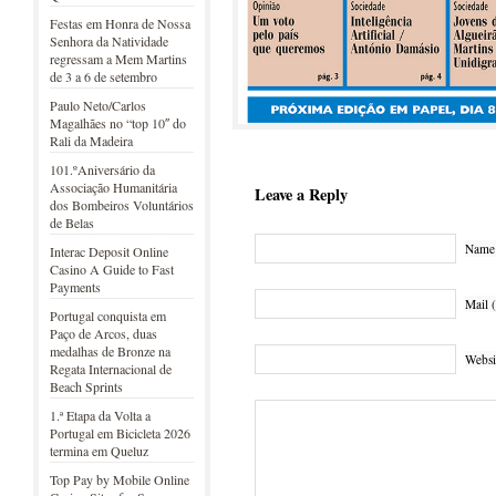
Festas em Honra de Nossa
Senhora da Natividade
regressam a Mem Martins
de 3 a 6 de setembro
Paulo Neto/Carlos
Magalhães no “top 10″ do
Rali da Madeira
101.ºAniversário da
Associação Humanitária
Leave a Reply
dos Bombeiros Voluntários
de Belas
Name 
Interac Deposit Online
Casino A Guide to Fast
Payments
Mail (
Portugal conquista em
Paço de Arcos, duas
medalhas de Bronze na
Websi
Regata Internacional de
Beach Sprints
1.ª Etapa da Volta a
Portugal em Bicicleta 2026
termina em Queluz
Top Pay by Mobile Online