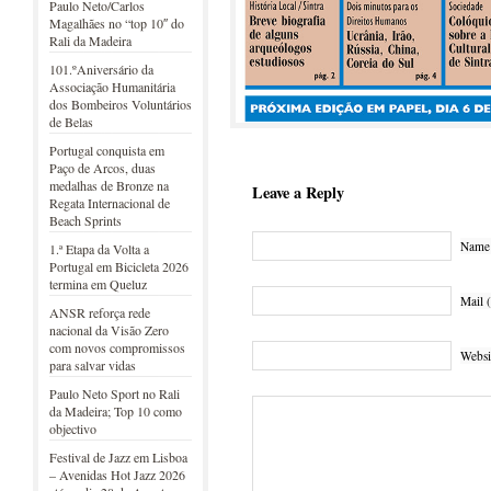
Paulo Neto/Carlos
Magalhães no “top 10″ do
Rali da Madeira
101.ºAniversário da
Associação Humanitária
dos Bombeiros Voluntários
de Belas
Portugal conquista em
Paço de Arcos, duas
medalhas de Bronze na
Leave a Reply
Regata Internacional de
Beach Sprints
Name 
1.ª Etapa da Volta a
Portugal em Bicicleta 2026
termina em Queluz
Mail (
ANSR reforça rede
nacional da Visão Zero
com novos compromissos
Websi
para salvar vidas
Paulo Neto Sport no Rali
da Madeira; Top 10 como
objectivo
Festival de Jazz em Lisboa
– Avenidas Hot Jazz 2026