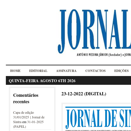
HOME
EDITORIAL
ASSINATURA
CONTACTOS
EDIÇÕES
QUINTA-FEIRA AGOSTO 6TH 2026
23-12-2022 (DIGITAL)
Comentários
recentes
Capa de edição
31/01/2025 | Jornal de
Sintra
em
31-01-2025
(PAPEL)