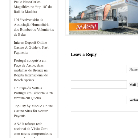
Paulo Neto/Carlos
Magalhães no “top 10″ do
Rali da Madeira
101.ºAniversário da
Associação Humanitária
dos Bombeiros Voluntários
de Belas
Interac Deposit Online
Casino A Guide to Fast
Payments
Leave a Reply
Portugal conquista em
Paço de Arcos, duas
Name 
medalhas de Bronze na
Regata Internacional de
Beach Sprints
Mail (
1.ª Etapa da Volta a
Portugal em Bicicleta 2026
termina em Queluz
Websi
Top Pay by Mobile Online
Casino Sites for Secure
Payouts
ANSR reforça rede
nacional da Visão Zero
com novos compromissos