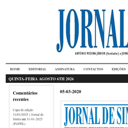
HOME
EDITORIAL
ASSINATURA
CONTACTOS
EDIÇÕES
QUINTA-FEIRA AGOSTO 6TH 2026
05-03-2020
Comentários
recentes
Capa de edição
31/01/2025 | Jornal de
Sintra
em
31-01-2025
(PAPEL)