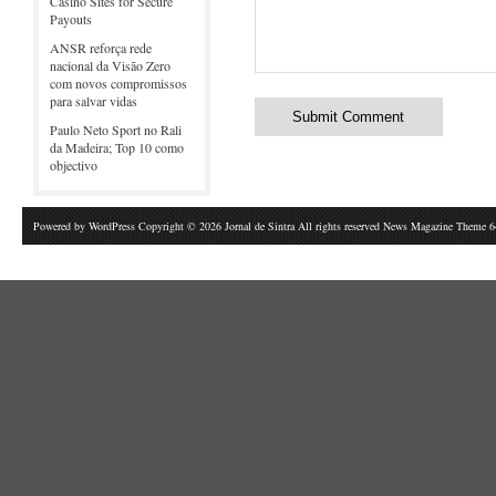
Casino Sites for Secure
Payouts
ANSR reforça rede
nacional da Visão Zero
com novos compromissos
para salvar vidas
Paulo Neto Sport no Rali
da Madeira; Top 10 como
objectivo
Powered by
WordPress
Copyright © 2026 Jornal de Sintra All rights reserved News Magazine Theme 