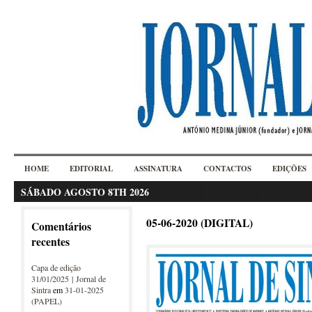
HOME
EDITORIAL
ASSINATURA
CONTACTOS
EDIÇÕES
SÁBADO AGOSTO 8TH 2026
05-06-2020 (DIGITAL)
Comentários
recentes
Capa de edição
31/01/2025 | Jornal de
Sintra
em
31-01-2025
(PAPEL)