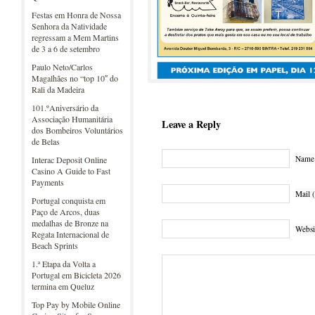
Festas em Honra de Nossa
Senhora da Natividade
regressam a Mem Martins
de 3 a 6 de setembro
Paulo Neto/Carlos
Magalhães no “top 10″ do
Rali da Madeira
101.ºAniversário da
Associação Humanitária
Leave a Reply
dos Bombeiros Voluntários
de Belas
Name 
Interac Deposit Online
Casino A Guide to Fast
Payments
Mail (
Portugal conquista em
Paço de Arcos, duas
medalhas de Bronze na
Websi
Regata Internacional de
Beach Sprints
1.ª Etapa da Volta a
Portugal em Bicicleta 2026
termina em Queluz
Top Pay by Mobile Online