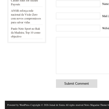
Casino Sites for Secure
Name 
Payouts
ANSR reforça rede
nacional da Visão Zero
Mail (
com novos compromissos
para salvar vidas
Websi
Paulo Neto Sport no Rali
da Madeira; Top 10 como
objectivo
Powered by
WordPress
Copyright © 2026 Jornal de Sintra All rights reserved News Magazine Theme 