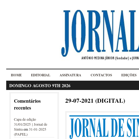
HOME
EDITORIAL
ASSINATURA
CONTACTOS
EDIÇÕES
DOMINGO AGOSTO 9TH 2026
29-07-2021 (DIGITAL)
Comentários
recentes
Capa de edição
31/01/2025 | Jornal de
Sintra
em
31-01-2025
(PAPEL)