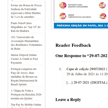
Festas em Honra de Nossa
Senhora da Natividade
regressam a Mem Martins
de 3 a 6 de setembro
Paulo Neto/Carlos
Magalhães no “top 10″ do
Rali da Madeira
101.ºAniversário da
Associação Humanitária
Reader Feedback
dos Bombeiros Voluntários
de Belas
One Response to “29-07-20
Interac Deposit Online
Casino A Guide to Fast
Payments
Capa de edição 29/07/2021 |
Portugal conquista em
Paço de Arcos, duas
29 de Julho de 2021 às 11:20
medalhas de Bronze na
Regata Internacional de
[…] 29-07-2021 (DIGITAL)
Beach Sprints
1.ª Etapa da Volta a
Portugal em Bicicleta 2026
termina em Queluz
Leave a Reply
Top Pay by Mobile Online