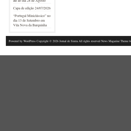
até ao dia 28 de Agosto
Capa de edição 24/07/2026
“Portugal Miniclássico” no
dia 13 de Setembro em
Vila Nova da Barquinha
Powered by
WordPress
Copyright © 2026 Jornal de Sintra All rights reserved News Magazine Theme 