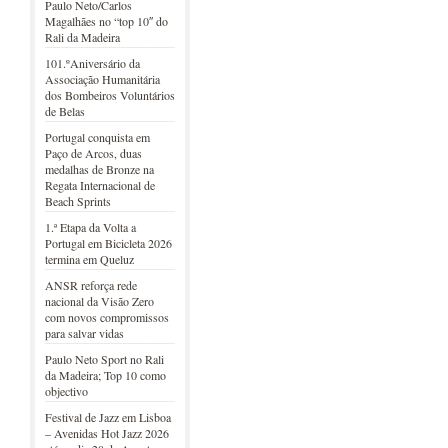
Paulo Neto/Carlos
Magalhães no “top 10″ do
Rali da Madeira
101.ºAniversário da
Associação Humanitária
dos Bombeiros Voluntários
de Belas
Portugal conquista em
Paço de Arcos, duas
medalhas de Bronze na
Regata Internacional de
Beach Sprints
1.ª Etapa da Volta a
Portugal em Bicicleta 2026
termina em Queluz
ANSR reforça rede
nacional da Visão Zero
com novos compromissos
para salvar vidas
Paulo Neto Sport no Rali
da Madeira; Top 10 como
objectivo
Festival de Jazz em Lisboa
– Avenidas Hot Jazz 2026