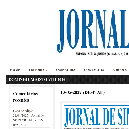
HOME
EDITORIAL
ASSINATURA
CONTACTOS
EDIÇÕES
DOMINGO AGOSTO 9TH 2026
13-05-2022 (DIGITAL)
Comentários
recentes
Capa de edição
31/01/2025 | Jornal de
Sintra
em
31-01-2025
(PAPEL)