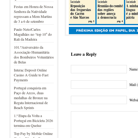
Festas em Honra de Nossa
Senhora da Natividade
regressam a Mem Martins
de 3 a 6 de setembro
Paulo Neto/Carlos
Magalhães no “top 10″ do
Rali da Madeira
101.ºAniversário da
Associação Humanitária
Leave a Reply
dos Bombeiros Voluntários
de Belas
Name 
Interac Deposit Online
Casino A Guide to Fast
Payments
Mail (
Portugal conquista em
Paço de Arcos, duas
medalhas de Bronze na
Websi
Regata Internacional de
Beach Sprints
1.ª Etapa da Volta a
Portugal em Bicicleta 2026
termina em Queluz
Top Pay by Mobile Online