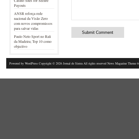
Casino Sites for Secure
Payouts
ANSR reforça rede
nacional da Visão Zero
com novos compromissos
para salvar vidas
Paulo Neto Sport no Rali
da Madeira; Top 10 como
objectivo
Powered by
WordPress
Copyright © 2026 Jornal de Sintra All rights reserved News Magazine Theme 