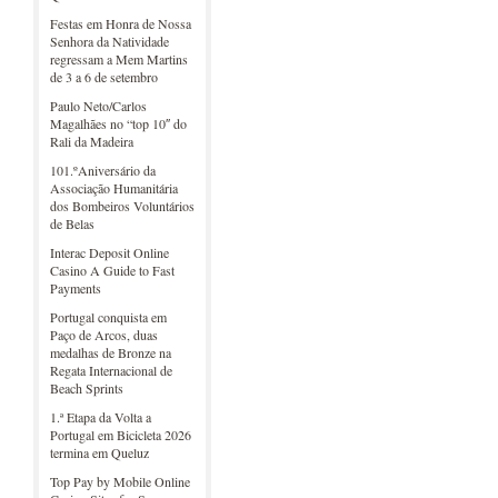
Festas em Honra de Nossa
Senhora da Natividade
regressam a Mem Martins
de 3 a 6 de setembro
Paulo Neto/Carlos
Magalhães no “top 10″ do
Rali da Madeira
101.ºAniversário da
Associação Humanitária
dos Bombeiros Voluntários
de Belas
Interac Deposit Online
Casino A Guide to Fast
Payments
Portugal conquista em
Paço de Arcos, duas
medalhas de Bronze na
Regata Internacional de
Beach Sprints
1.ª Etapa da Volta a
Portugal em Bicicleta 2026
termina em Queluz
Top Pay by Mobile Online