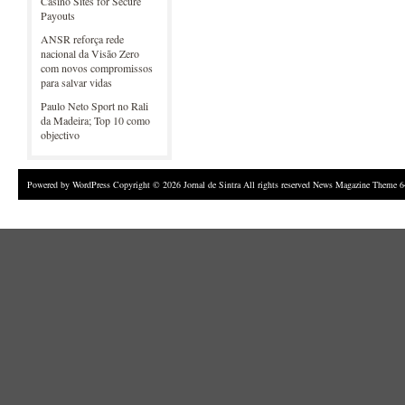
Casino Sites for Secure
Payouts
ANSR reforça rede
nacional da Visão Zero
com novos compromissos
para salvar vidas
Paulo Neto Sport no Rali
da Madeira; Top 10 como
objectivo
Powered by
WordPress
Copyright © 2026 Jornal de Sintra All rights reserved News Magazine Theme 