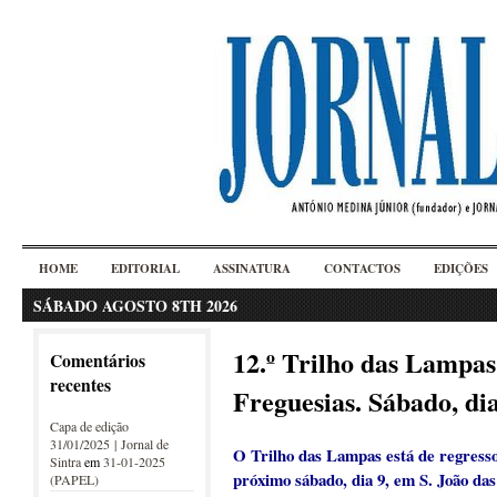
HOME
EDITORIAL
ASSINATURA
CONTACTOS
EDIÇÕES
SÁBADO AGOSTO 8TH 2026
12.º Trilho das Lampas-
Comentários
recentes
Freguesias. Sábado, di
Capa de edição
31/01/2025 | Jornal de
O Trilho das Lampas está de regresso 
Sintra
em
31-01-2025
próximo sábado, dia 9, em S. João das
(PAPEL)