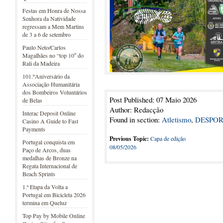
Festas em Honra de Nossa
Senhora da Natividade
regressam a Mem Martins
de 3 a 6 de setembro
Paulo Neto/Carlos
Magalhães no “top 10″ do
Rali da Madeira
101.ºAniversário da
Associação Humanitária
dos Bombeiros Voluntários
Post Published: 07 Maio 2026
de Belas
Author: Redacção
Interac Deposit Online
Found in section:
Atletismo
,
DESPOR
Casino A Guide to Fast
Payments
Previous Topic:
Capa de edição
Portugal conquista em
08/05/2026
Paço de Arcos, duas
medalhas de Bronze na
Regata Internacional de
Beach Sprints
1.ª Etapa da Volta a
Portugal em Bicicleta 2026
termina em Queluz
Top Pay by Mobile Online