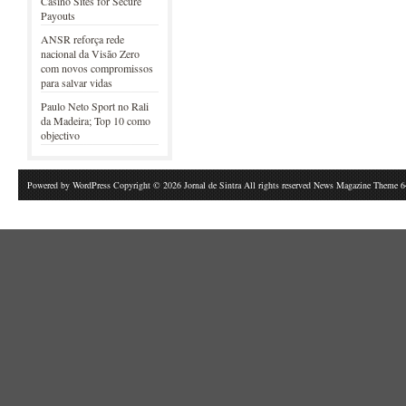
Casino Sites for Secure
Payouts
ANSR reforça rede
nacional da Visão Zero
com novos compromissos
para salvar vidas
Paulo Neto Sport no Rali
da Madeira; Top 10 como
objectivo
Powered by
WordPress
Copyright © 2026 Jornal de Sintra All rights reserved News Magazine Theme 