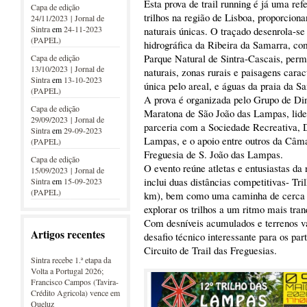
Esta prova de trail running é já uma re
Capa de edição
trilhos na região de Lisboa, proporcion
24/11/2023 | Jornal de
Sintra
em
24-11-2023
naturais únicas. O traçado desenrola-se
(PAPEL)
hidrográfica da Ribeira da Samarra, co
Parque Natural de Sintra-Cascais, permit
Capa de edição
13/10/2023 | Jornal de
naturais, zonas rurais e paisagens cara
Sintra
em
13-10-2023
única pelo areal, e águas da praia da S
(PAPEL)
A prova é organizada pelo Grupo de D
Capa de edição
Maratona de São João das Lampas, lid
29/09/2023 | Jornal de
parceria com a Sociedade Recreativa, D
Sintra
em
29-09-2023
Lampas, e o apoio entre outros da Câma
(PAPEL)
Freguesia de S. João das Lampas.
Capa de edição
O evento reúne atletas e entusiastas da
15/09/2023 | Jornal de
inclui duas distâncias competitivas- Tr
Sintra
em
15-09-2023
(PAPEL)
km), bem como uma caminha de cerca d
explorar os trilhos a um ritmo mais tran
Com desníveis acumulados e terrenos v
Artigos recentes
desafio técnico interessante para os par
Circuito de Trail das Freguesias.
Sintra recebe 1.ª etapa da
Volta a Portugal 2026;
Francisco Campos (Tavira-
Crédito Agricola) vence em
Queluz