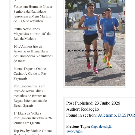
Festas em Honra de Nossa
Senhora da Natividade
regressam a Mem Martins
de 3 a 6 de setembro
Paulo Neto/Carlos
Magalhães no “top 10″ do
Rali da Madeira
101.ºAniversário da
Associação Humanitária
dos Bombeiros Voluntários
de Belas
Interac Deposit Online
Casino A Guide to Fast
Payments
Portugal conquista em
Paço de Arcos, duas
medalhas de Bronze na
Regata Internacional de
Post Published: 23 Junho 2026
Beach Sprints
Author: Redacção
1.ª Etapa da Volta a
Found in section:
Atletismo
,
DESPOR
Portugal em Bicicleta 2026
termina em Queluz
Previous Topic:
Capa de edição
Top Pay by Mobile Online
19/06/2026