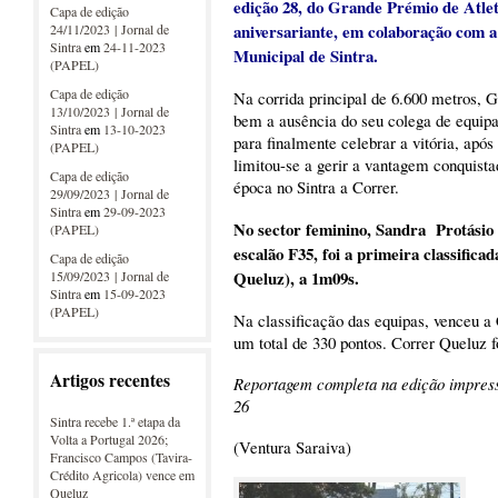
edição 28, do Grande Prémio de Atlet
Capa de edição
aniversariante, em colaboração com 
24/11/2023 | Jornal de
Sintra
em
24-11-2023
Municipal de Sintra.
(PAPEL)
Capa de edição
Na corrida principal de 6.600 metros, G
13/10/2023 | Jornal de
bem a ausência do seu colega de equipa
Sintra
em
13-10-2023
para finalmente celebrar a vitória, após
(PAPEL)
limitou-se a gerir a vantagem conquista
Capa de edição
época no Sintra a Correr.
29/09/2023 | Jornal de
Sintra
em
29-09-2023
No sector feminino, Sandra P
rotásio
(PAPEL)
escalão F35, foi a primeira classific
Capa de edição
Queluz), a 1m09s.
15/09/2023 | Jornal de
Sintra
em
15-09-2023
(PAPEL)
Na classificação das equipas, venceu
um total de 330 pontos. Correr Queluz f
Artigos recentes
Reportagem completa na edição impressa 
26
Sintra recebe 1.ª etapa da
Volta a Portugal 2026;
(Ventura Saraiva)
Francisco Campos (Tavira-
Crédito Agricola) vence em
Queluz