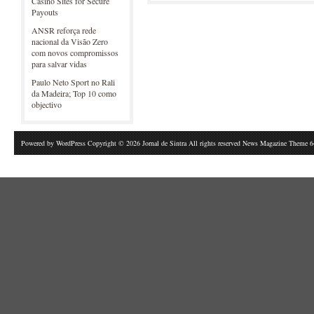
Casino Sites for Secure
Payouts
ANSR reforça rede
nacional da Visão Zero
com novos compromissos
para salvar vidas
Paulo Neto Sport no Rali
da Madeira; Top 10 como
objectivo
Powered by
WordPress
Copyright © 2026 Jornal de Sintra All rights reserved News Magazine Theme 